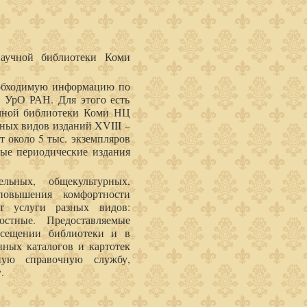
аучной библиотеки Коми
обходимую информацию по
Ц УрО РАН. Для этого есть
учной библиотеки Коми НЦ
зных видов изданий XVIII –
т около 5 тыс. экземпляров
ные периодические издания
ельных, общекультурных,
повышения комфортности
ет услуги разных видов:
остные. Предоставляемые
осещении библиотеки и в
нных каталогов и картотек
ную справочную службу,
.