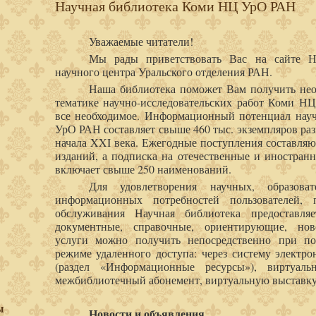
Научная библиотека Коми НЦ УрО РАН
Уважаемые читатели!
Мы рады приветствовать Вас на сайте Н
научного центра Уральского отделения РАН.
Наша библиотека поможет Вам получить не
тематике научно-исследовательских работ Коми Н
все необходимое. Информационный потенциал на
УрО РАН составляет свыше 460 тыс. экземпляров ра
начала XXI века. Ежегодные поступления составляю
изданий, а подписка на отечественные и иностран
включает свыше 250 наименований.
Для удовлетворения научных, образоват
информационных потребностей пользователей, 
обслуживания Научная библиотека предоставля
документные, справочные, ориентирующие, нов
услуги можно получить непосредственно при п
режиме удаленного доступа: через систему электро
(раздел «Информационные ресурсы»), виртуаль
межбиблиотечный абонемент, виртуальную выставку
ы
Новости и объявления